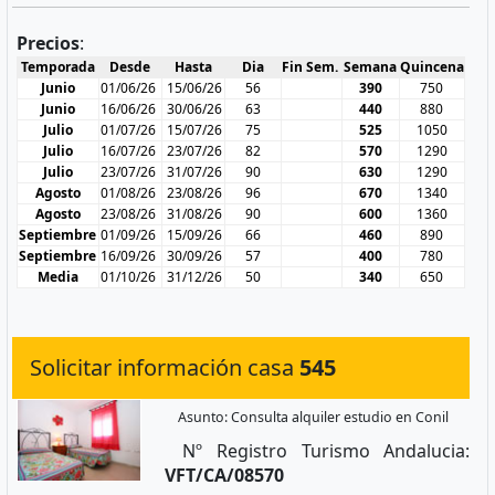
Precios
:
Temporada
Desde
Hasta
Dia
Fin Sem.
Semana
Quincena
Junio
01/06/26
15/06/26
56
390
750
Junio
16/06/26
30/06/26
63
440
880
Julio
01/07/26
15/07/26
75
525
1050
Julio
16/07/26
23/07/26
82
570
1290
Julio
23/07/26
31/07/26
90
630
1290
Agosto
01/08/26
23/08/26
96
670
1340
Agosto
23/08/26
31/08/26
90
600
1360
Septiembre
01/09/26
15/09/26
66
460
890
Septiembre
16/09/26
30/09/26
57
400
780
Media
01/10/26
31/12/26
50
340
650
Solicitar información casa
545
Asunto: Consulta alquiler estudio en Conil
Nº Registro Turismo Andalucia:
VFT/CA/08570