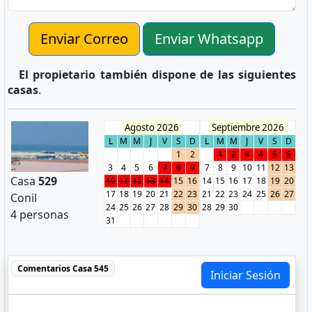
Enviar Correo
Enviar Whatsapp
El propietario también dispone de las siguientes
casas
.
Agosto 2026
Septiembre 2026
L
M
M
J
V
S
D
L
M
M
J
V
S
D
1
2
1
2
3
4
5
6
3
4
5
6
7
8
9
7
8
9
10
11
12
13
Casa
529
10
11
12
13
14
15
16
14
15
16
17
18
19
20
17
18
19
20
21
22
23
21
22
23
24
25
26
27
Conil
24
25
26
27
28
29
30
28
29
30
4 personas
31
Comentarios
Casa 545
Iniciar Sesión