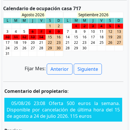
Calendario de ocupación casa 717
Agosto 2026
Septiembre 2026
L
M
M
J
V
S
D
L
M
M
J
V
S
D
1
2
1
2
3
4
5
6
3
4
5
6
7
8
9
7
8
9
10
11
12
13
10
11
12
13
14
15
16
14
15
16
17
18
19
20
17
18
19
20
21
22
23
21
22
23
24
25
26
27
24
25
26
27
28
29
30
28
29
30
31
Fijar Mes:
Anterior
Siguiente
Comentario del propietario
:
05/08/26 23:08 Oferta 500 euros la semana.
Disponible por cancelación de última hora del 15
de agosto a 24 de julio 2026. 115 euros