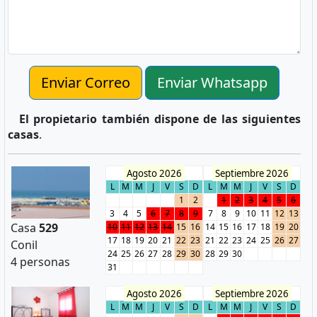
Enviar Correo
Enviar Whatsapp
El propietario también dispone de las siguientes
casas
.
Agosto 2026
Septiembre 2026
L
M
M
J
V
S
D
L
M
M
J
V
S
D
1
2
1
2
3
4
5
6
3
4
5
6
7
8
9
7
8
9
10
11
12
13
Casa
529
10
11
12
13
14
15
16
14
15
16
17
18
19
20
17
18
19
20
21
22
23
21
22
23
24
25
26
27
Conil
24
25
26
27
28
29
30
28
29
30
4 personas
31
Agosto 2026
Septiembre 2026
L
M
M
J
V
S
D
L
M
M
J
V
S
D