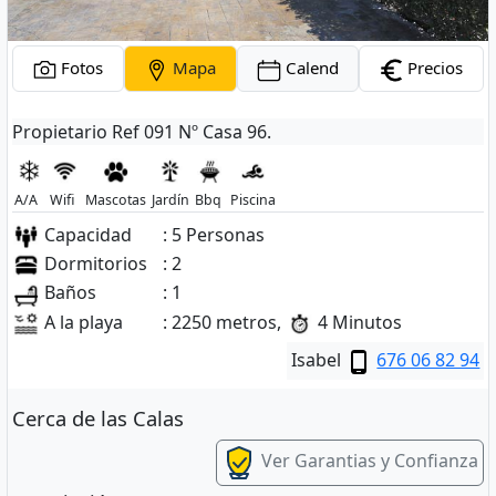
Fotos
Mapa
Calend
Precios
Propietario Ref 091 Nº Casa 96.
A/A
Wifi
Mascotas
Jardín
Bbq
Piscina
Capacidad
: 5 Personas
Dormitorios
: 2
Baños
: 1
A la playa
: 2250 metros,
4 Minutos
Isabel
676 06 82 94
Cerca de las Calas
Ver Garantias y Confianza