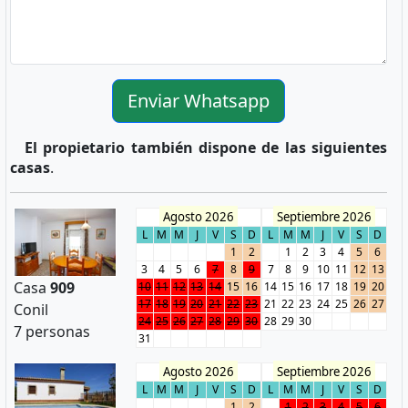
Enviar Whatsapp
El propietario también dispone de las siguientes
casas
.
Agosto 2026
Septiembre 2026
L
M
M
J
V
S
D
L
M
M
J
V
S
D
1
2
1
2
3
4
5
6
3
4
5
6
7
8
9
7
8
9
10
11
12
13
Casa
909
10
11
12
13
14
15
16
14
15
16
17
18
19
20
17
18
19
20
21
22
23
21
22
23
24
25
26
27
Conil
24
25
26
27
28
29
30
28
29
30
7 personas
31
Agosto 2026
Septiembre 2026
L
M
M
J
V
S
D
L
M
M
J
V
S
D
1
2
1
2
3
4
5
6