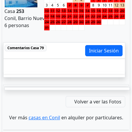
3
4
5
6
7
8
9
7
8
9
10
11
12
13
Casa
253
10
11
12
13
14
15
16
14
15
16
17
18
19
20
17
18
19
20
21
22
23
21
22
23
24
25
26
27
Conil, Barrio Nuevo
24
25
26
27
28
29
30
28
29
30
6 personas
31
Comentarios
Casa 79
Iniciar Sesión
Volver a ver las Fotos
Ver más
casas en Conil
en alquiler por particulares.