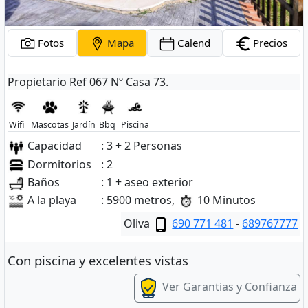
Fotos
Mapa
Calend
Precios
Propietario Ref 067 Nº Casa 73.
Wifi
Mascotas
Jardín
Bbq
Piscina
Capacidad
: 3 + 2 Personas
Dormitorios
: 2
Baños
: 1 + aseo exterior
A la playa
: 5900 metros,
10 Minutos
Oliva
690 771 481
-
689767777
Con piscina y excelentes vistas
Ver Garantias y Confianza