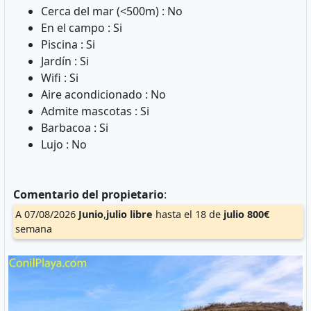
Cerca del mar (<500m) : No
En el campo : Si
Piscina : Si
Jardín : Si
Wifi : Si
Aire acondicionado : No
Admite mascotas : Si
Barbacoa : Si
Lujo : No
Comentario del propietario
:
A 07/08/2026
Junio
,
julio
libre
hasta el 18 de
julio
800€
semana