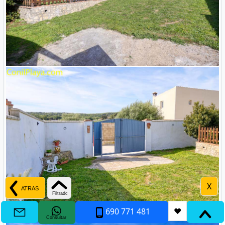
X
690 771 481
❤
Consultar