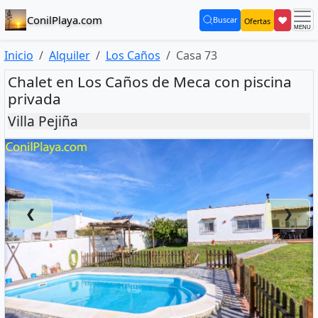
ConilPlaya.com
❤
Buscar
Ofertas
(current)
Inicio
Alquiler
Los Caños
Casa 73
Chalet en Los Caños de Meca con piscina
privada
Villa Pejiña
❮
❯