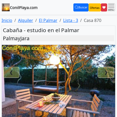
ConilPlaya.com
❤
Buscar
Ofertas
(current)
Inicio
Alquiler
El Palmar
Lista - 3
Casa 870
Cabaña - estudio en el Palmar
PalmayJara
❮
❯