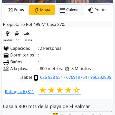
Fotos
Mapa
Calend
Precios
Propietario Ref 499 Nº Casa 870.
Jardín
Bbq
Piscina
Capacidad
: 2 Personas
Dormitorios
: 1
Baños
: 1
A la playa
: 800 metros,
8 Minutos
Isabel
626 928 551
-
676919754
-
956232835
★★★★☆
Rating: 4.6 (31)
Casa a 800 mts de la playa de El Palmar.