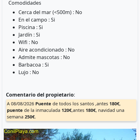
Comodidades
Cerca del mar (<500m) : No
En el campo : Si
Piscina : Si
Jardín : Si
Wifi : No
Aire acondicionado : No
Admite mascotas : No
Barbacoa : Si
Lujo : No
Comentario del propietario
:
A 08/08/2026
Puente
de todos los santos ,antes
180€
,
puente
de la inmaculada
120€
,antes
180€
, navidad una
semana
250€
.