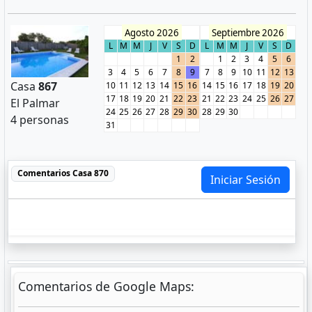
Agosto 2026
Septiembre 2026
L
M
M
J
V
S
D
L
M
M
J
V
S
D
1
2
1
2
3
4
5
6
3
4
5
6
7
8
9
7
8
9
10
11
12
13
Casa
867
10
11
12
13
14
15
16
14
15
16
17
18
19
20
17
18
19
20
21
22
23
21
22
23
24
25
26
27
El Palmar
24
25
26
27
28
29
30
28
29
30
4 personas
31
Comentarios
Casa 870
Iniciar Sesión
Comentarios de Google Maps: