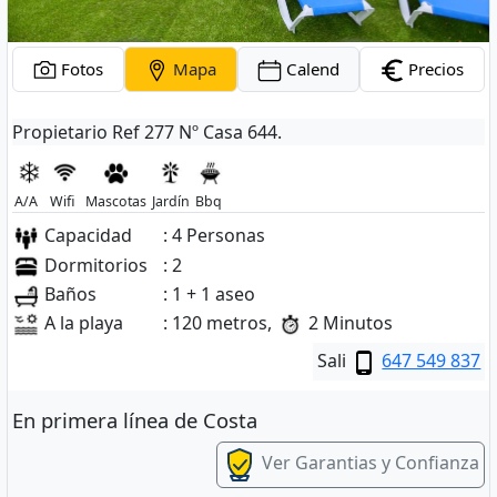
Fotos
Mapa
Calend
Precios
Propietario Ref 277 Nº Casa 644.
A/A
Wifi
Mascotas
Jardín
Bbq
Capacidad
: 4 Personas
Dormitorios
: 2
Baños
: 1 + 1 aseo
A la playa
: 120 metros,
2 Minutos
Sali
647 549 837
En primera línea de Costa
Ver Garantias y Confianza