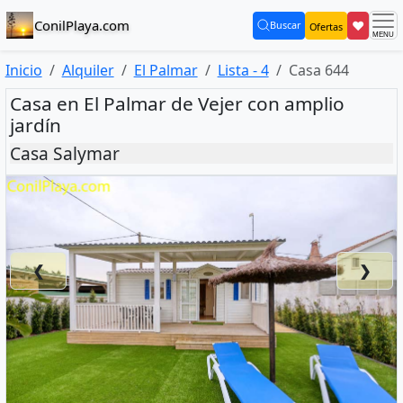
ConilPlaya.com
❤
Buscar
Ofertas
(current)
Inicio
Alquiler
El Palmar
Lista - 4
Casa 644
Casa en El Palmar de Vejer con amplio
jardín
Casa Salymar
❮
❯