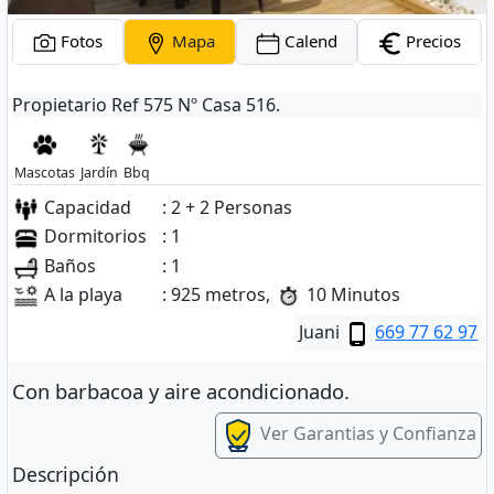
Fotos
Mapa
Calend
Precios
Propietario Ref 575 Nº Casa 516.
Mascotas
Jardín
Bbq
Capacidad
: 2 + 2 Personas
Dormitorios
: 1
Baños
: 1
A la playa
: 925 metros,
10 Minutos
Juani
669 77 62 97
Con barbacoa y aire acondicionado.
Ver Garantias y Confianza
Descripción