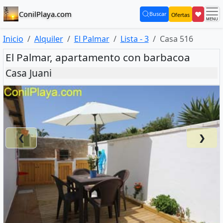
ConilPlaya.com
❤
Buscar
Ofertas
(current)
Inicio
Alquiler
El Palmar
Lista - 3
Casa 516
El Palmar, apartamento con barbacoa
Casa Juani
❮
❯