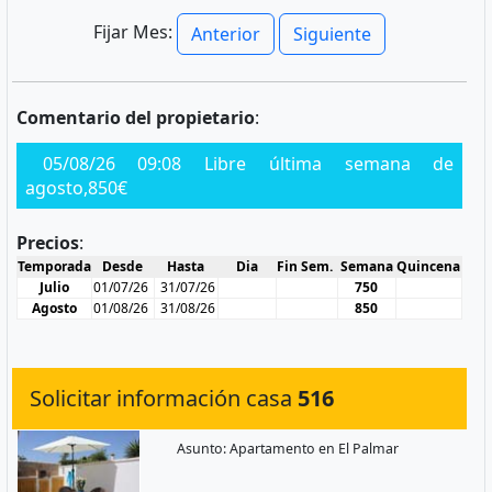
Fijar Mes:
Anterior
Siguiente
Comentario del propietario
:
05/08/26 09:08 Libre última semana de
agosto,850€
Precios
:
Temporada
Desde
Hasta
Dia
Fin Sem.
Semana
Quincena
Julio
01/07/26
31/07/26
750
Agosto
01/08/26
31/08/26
850
Solicitar información casa
516
Asunto: Apartamento en El Palmar