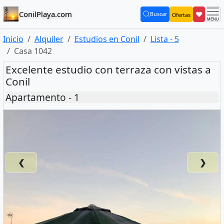
ConilPlaya.com
❤
Buscar
Ofertas
(current)
Inicio
Alquiler
Estudios en Conil
Lista - 5
Casa 1042
Excelente estudio con terraza con vistas a
Conil
Apartamento - 1
❮
❯