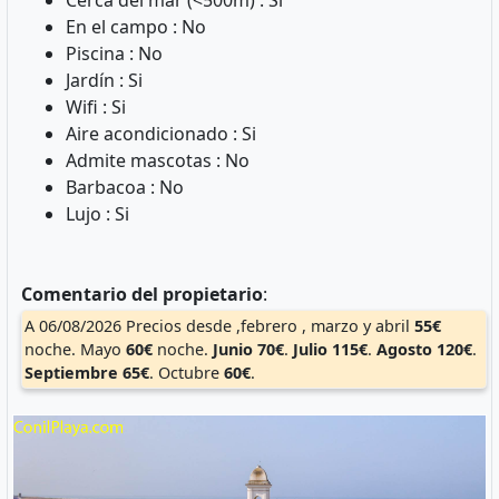
Cerca del mar (<500m) : Si
En el campo : No
Piscina : No
Jardín : Si
Wifi : Si
Aire acondicionado : Si
Admite mascotas : No
Barbacoa : No
Lujo : Si
Comentario del propietario
:
A 06/08/2026 Precios desde ,febrero , marzo y abril
55€
noche. Mayo
60€
noche.
Junio
70€
.
Julio
115€
.
Agosto
120€
.
Septiembre
65€
. Octubre
60€
.