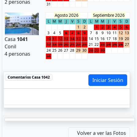
2 personas
31
Agosto 2026
Septiembre 2026
L
M
M
J
V
S
D
L
M
M
J
V
S
D
1
2
1
2
3
4
5
6
3
4
5
6
7
8
9
7
8
9
10
11
12
13
Casa
1041
10
11
12
13
14
15
16
14
15
16
17
18
19
20
17
18
19
20
21
22
23
21
22
23
24
25
26
27
Conil
24
25
26
27
28
29
30
28
29
30
4 personas
31
Comentarios
Casa 1042
Iniciar Sesión
Volver a ver las Fotos