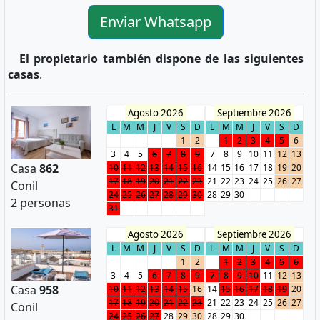
Enviar Whatsapp
El propietario también dispone de las siguientes
casas
.
Agosto 2026
Septiembre 2026
L
M
M
J
V
S
D
L
M
M
J
V
S
D
1
2
1
2
3
4
5
6
3
4
5
6
7
8
9
7
8
9
10
11
12
13
Casa
862
10
11
12
13
14
15
16
14
15
16
17
18
19
20
17
18
19
20
21
22
23
21
22
23
24
25
26
27
Conil
24
25
26
27
28
29
30
28
29
30
2 personas
31
Agosto 2026
Septiembre 2026
L
M
M
J
V
S
D
L
M
M
J
V
S
D
1
2
1
2
3
4
5
6
3
4
5
6
7
8
9
7
8
9
10
11
12
13
Casa
958
10
11
12
13
14
15
16
14
15
16
17
18
19
20
17
18
19
20
21
22
23
21
22
23
24
25
26
27
Conil
24
25
26
27
28
29
30
28
29
30