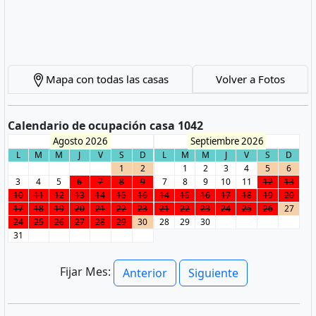
Mapa con todas las casas
Volver a Fotos
Calendario de ocupación casa 1042
Agosto 2026
Septiembre 2026
L
M
M
J
V
S
D
L
M
M
J
V
S
D
1
2
1
2
3
4
5
6
3
4
5
6
7
8
9
7
8
9
10
11
12
13
10
11
12
13
14
15
16
14
15
16
17
18
19
20
17
18
19
20
21
22
23
21
22
23
24
25
26
27
24
25
26
27
28
29
30
28
29
30
31
Fijar Mes:
Anterior
Siguiente