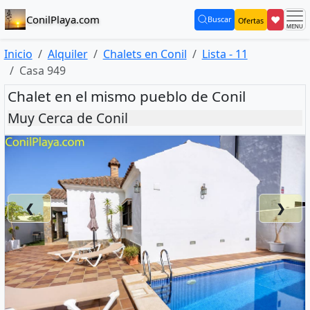
ConilPlaya.com
❤
Buscar
Ofertas
(current)
Inicio
Alquiler
Chalets en Conil
Lista - 11
Casa 949
Chalet en el mismo pueblo de Conil
Muy Cerca de Conil
❮
❯