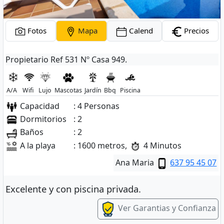
Fotos
Mapa
Calend
Precios
Propietario Ref 531 Nº Casa 949.
A/A
Wifi
Lujo
Mascotas
Jardín
Bbq
Piscina
Capacidad
: 4 Personas
Dormitorios
: 2
Baños
: 2
A la playa
: 1600 metros,
4 Minutos
Ana Maria
637 95 45 07
Excelente y con piscina privada.
Ver Garantias y Confianza