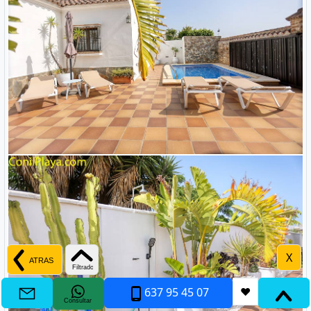
X
637 95 45 07
❤
Consultar