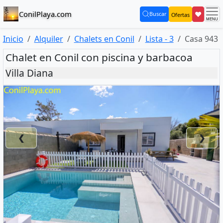
ConilPlaya.com
❤
Buscar
Ofertas
(current)
Inicio
Alquiler
Chalets en Conil
Lista - 3
Casa 943
Chalet en Conil con piscina y barbacoa
Villa Diana
❮
❯