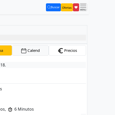
❤
Buscar
Ofertas
(current)
pa
Calend
Precios
818.
as
ros,
6 Minutos