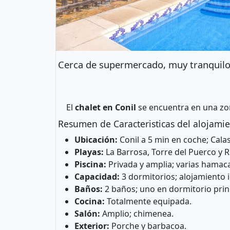
Cerca de supermercado, muy tranquil
El
chalet en Conil
se encuentra en una zon
Resumen de Caracteristicas del alojamie
Ubicación:
Conil a 5 min en coche; Calas
Playas:
La Barrosa, Torre del Puerco y 
Piscina:
Privada y amplia; varias hamaca
Capacidad:
3 dormitorios; alojamiento i
Baños:
2 baños; uno en dormitorio princi
Cocina:
Totalmente equipada.
Salón:
Amplio; chimenea.
Exterior:
Porche y barbacoa.