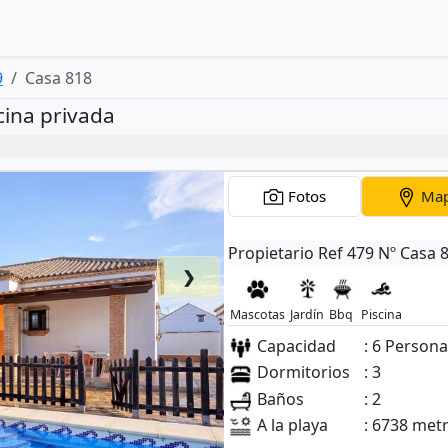
9
Casa 818
cina privada
Fotos
Ma
Propietario Ref 479 Nº Casa 
❯
Mascotas
Jardín
Bbq
Piscina
Capacidad
: 6 Person
Dormitorios
: 3
Baños
: 2
A la playa
: 6738 met