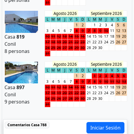
6 personas
31
Agosto 2026
Septiembre 2026
L
M
M
J
V
S
D
L
M
M
J
V
S
D
1
2
1
2
3
4
5
6
3
4
5
6
7
8
9
7
8
9
10
11
12
13
Casa
819
10
11
12
13
14
15
16
14
15
16
17
18
19
20
17
18
19
20
21
22
23
21
22
23
24
25
26
27
Conil
24
25
26
27
28
29
30
28
29
30
8 personas
31
Agosto 2026
Septiembre 2026
L
M
M
J
V
S
D
L
M
M
J
V
S
D
1
2
1
2
3
4
5
6
3
4
5
6
7
8
9
7
8
9
10
11
12
13
Casa
897
10
11
12
13
14
15
16
14
15
16
17
18
19
20
17
18
19
20
21
22
23
21
22
23
24
25
26
27
Conil
24
25
26
27
28
29
30
28
29
30
9 personas
31
Comentarios
Casa 788
Iniciar Sesión