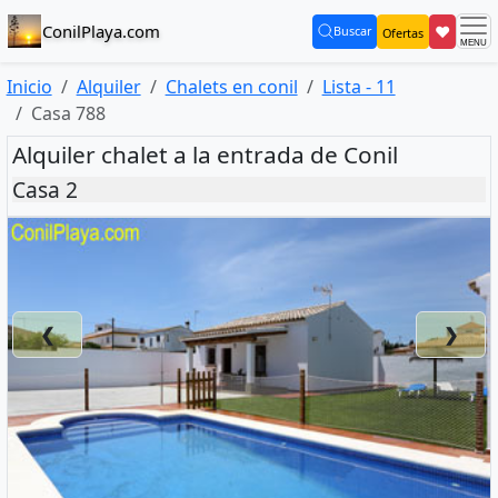
ConilPlaya.com
❤
Buscar
Ofertas
(current)
Inicio
Alquiler
Chalets en conil
Lista - 11
Casa 788
Alquiler chalet a la entrada de Conil
Casa 2
❮
❯