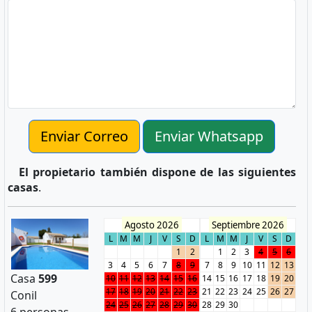
Enviar Correo
Enviar Whatsapp
El propietario también dispone de las siguientes
casas
.
Agosto 2026
Septiembre 2026
L
M
M
J
V
S
D
L
M
M
J
V
S
D
1
2
1
2
3
4
5
6
3
4
5
6
7
8
9
7
8
9
10
11
12
13
Casa
599
10
11
12
13
14
15
16
14
15
16
17
18
19
20
17
18
19
20
21
22
23
21
22
23
24
25
26
27
Conil
24
25
26
27
28
29
30
28
29
30