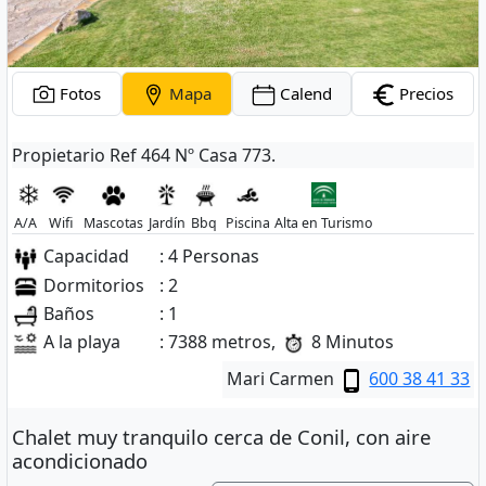
Fotos
Mapa
Calend
Precios
Propietario Ref 464 Nº Casa 773.
A/A
Wifi
Mascotas
Jardín
Bbq
Piscina
Alta en Turismo
Capacidad
: 4 Personas
Dormitorios
: 2
Baños
: 1
A la playa
: 7388 metros,
8 Minutos
Mari Carmen
600 38 41 33
Chalet muy tranquilo cerca de Conil, con aire
acondicionado