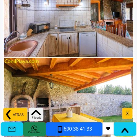
X
600 38 41 33
❤
Consultar