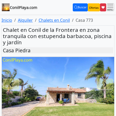
ConilPlaya.com
❤
Buscar
Ofertas
(current)
Inicio
Alquiler
Chalets en Conil
Casa 773
Chalet en Conil de la Frontera en zona
tranquila con estupenda barbacoa, piscina
y jardín
Casa Piedra
❮
❯