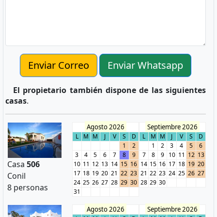
Enviar Correo
Enviar Whatsapp
El propietario también dispone de las siguientes
casas
.
Agosto 2026
Septiembre 2026
L
M
M
J
V
S
D
L
M
M
J
V
S
D
1
2
1
2
3
4
5
6
3
4
5
6
7
8
9
7
8
9
10
11
12
13
Casa
506
10
11
12
13
14
15
16
14
15
16
17
18
19
20
17
18
19
20
21
22
23
21
22
23
24
25
26
27
Conil
24
25
26
27
28
29
30
28
29
30
8 personas
31
Agosto 2026
Septiembre 2026