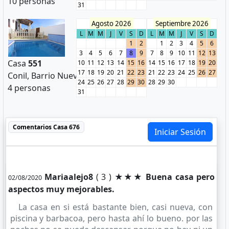
10 personas
31
Agosto 2026
Septiembre 2026
L
M
M
J
V
S
D
L
M
M
J
V
S
D
1
2
1
2
3
4
5
6
3
4
5
6
7
8
9
7
8
9
10
11
12
13
Casa
551
10
11
12
13
14
15
16
14
15
16
17
18
19
20
17
18
19
20
21
22
23
21
22
23
24
25
26
27
Conil, Barrio Nuevo
24
25
26
27
28
29
30
28
29
30
4 personas
31
Comentarios
Casa 676
Iniciar Sesión
Mariaalejo8
( 3 ) ★★★
Buena casa pero
02/08/2020
aspectos muy mejorables.
La casa en si está bastante bien, casi nueva, con
piscina y barbacoa, pero hasta ahí lo bueno. por las