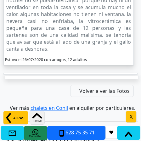
noches no se puede descansar porque no hay ni un
ventilador en toda la casa y se acumula mucho el
calor. algunas habitaciones no tienen ni ventana. la
nevera casi no enfriaba, la vitrocerámica es
pequeña para una casa de 12 personas y las
sartenes son de una calidad malísima. se tendría
que avisar que está al lado de una granja y el gallo
canta a deshoras.
Estuvo el 26/07/2020 con amigos, 12 adultos
Volver a ver las Fotos
Ver más
chalets en Conil
en alquiler por particulares.
X
Descubre la Estancia Ideal para Tus
628 75 35 71
❤
Consultar
Vacaciones en la Costa Atlántica