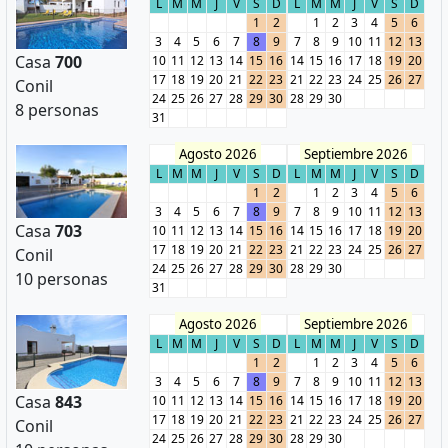
L
M
M
J
V
S
D
L
M
M
J
V
S
D
1
2
1
2
3
4
5
6
3
4
5
6
7
8
9
7
8
9
10
11
12
13
Casa
700
10
11
12
13
14
15
16
14
15
16
17
18
19
20
17
18
19
20
21
22
23
21
22
23
24
25
26
27
Conil
24
25
26
27
28
29
30
28
29
30
8 personas
31
Agosto 2026
Septiembre 2026
L
M
M
J
V
S
D
L
M
M
J
V
S
D
1
2
1
2
3
4
5
6
3
4
5
6
7
8
9
7
8
9
10
11
12
13
Casa
703
10
11
12
13
14
15
16
14
15
16
17
18
19
20
17
18
19
20
21
22
23
21
22
23
24
25
26
27
Conil
24
25
26
27
28
29
30
28
29
30
10 personas
31
Agosto 2026
Septiembre 2026
L
M
M
J
V
S
D
L
M
M
J
V
S
D
1
2
1
2
3
4
5
6
3
4
5
6
7
8
9
7
8
9
10
11
12
13
Casa
843
10
11
12
13
14
15
16
14
15
16
17
18
19
20
17
18
19
20
21
22
23
21
22
23
24
25
26
27
Conil
24
25
26
27
28
29
30
28
29
30