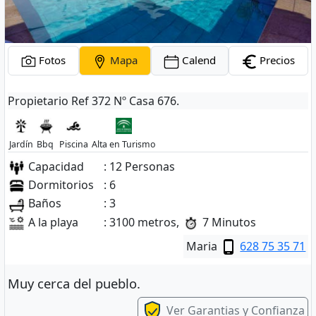
Fotos
Mapa
Calend
Precios
Propietario Ref 372 Nº Casa 676.
Jardín
Bbq
Piscina
Alta en Turismo
Capacidad
: 12 Personas
Dormitorios
: 6
Baños
: 3
A la playa
: 3100 metros,
7 Minutos
Maria
628 75 35 71
Muy cerca del pueblo.
Ver Garantias y Confianza