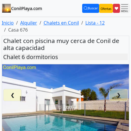
ConilPlaya.com
❤
Buscar
Ofertas
(current)
Inicio
Alquiler
Chalets en Conil
Lista - 12
Casa 676
Chalet con piscina muy cerca de Conil de
alta capacidad
Chalet 6 dormitorios
❮
❯