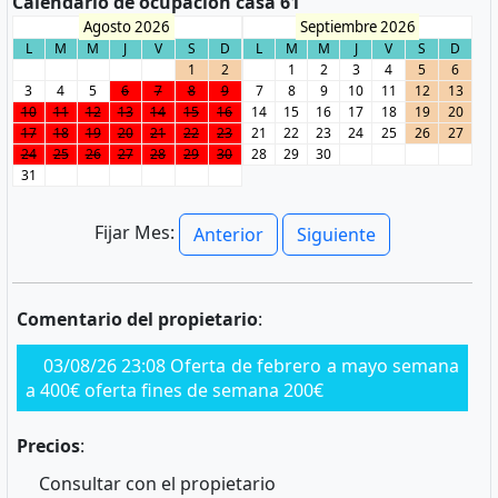
Calendario de ocupación casa 61
Agosto 2026
Septiembre 2026
L
M
M
J
V
S
D
L
M
M
J
V
S
D
1
2
1
2
3
4
5
6
3
4
5
6
7
8
9
7
8
9
10
11
12
13
10
11
12
13
14
15
16
14
15
16
17
18
19
20
17
18
19
20
21
22
23
21
22
23
24
25
26
27
24
25
26
27
28
29
30
28
29
30
31
Fijar Mes:
Anterior
Siguiente
Comentario del propietario
:
03/08/26 23:08 Oferta de febrero a mayo semana
a 400€ oferta fines de semana 200€
Precios
:
Consultar con el propietario