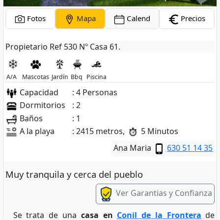
Fotos
Mapa
Calend
Precios
Propietario Ref 530 Nº Casa 61.
A/A
Mascotas
Jardín
Bbq
Piscina
Capacidad
: 4 Personas
Dormitorios
: 2
Baños
: 1
A la playa
: 2415 metros,
5 Minutos
Ana Maria
630 51 14 35
Muy tranquila y cerca del pueblo
Ver Garantias y Confianza
Se trata de una
casa en
Conil de la Frontera
de