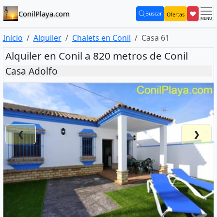
ConilPlaya.com
❤
Buscar
Ofertas
(current)
Inicio
Alquiler
Chalets en Conil
Casa 61
Alquiler en Conil a 820 metros de Conil
Casa Adolfo
❮
❯