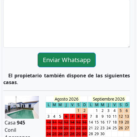
Enviar Whatsapp
El propietario también dispone de las siguientes
casas
.
Agosto 2026
Septiembre 2026
L
M
M
J
V
S
D
L
M
M
J
V
S
D
1
2
1
2
3
4
5
6
3
4
5
6
7
8
9
7
8
9
10
11
12
13
Casa
945
10
11
12
13
14
15
16
14
15
16
17
18
19
20
17
18
19
20
21
22
23
21
22
23
24
25
26
27
Conil
24
25
26
27
28
29
30
28
29
30