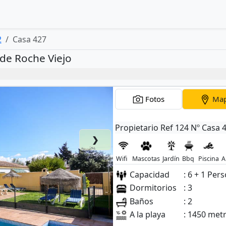
2
Casa 427
 de Roche Viejo
Fotos
Ma
Propietario Ref 124 Nº Casa 
❯
Wifi
Mascotas
Jardín
Bbq
Piscina
A
Capacidad
: 6 + 1 Per
Dormitorios
: 3
Baños
: 2
A la playa
: 1450 met