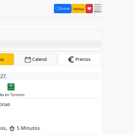
❤
Buscar
Ofertas
(current)
pa
Calend
Precios
427.
lta en Turismo
sonas
ros,
5 Minutos