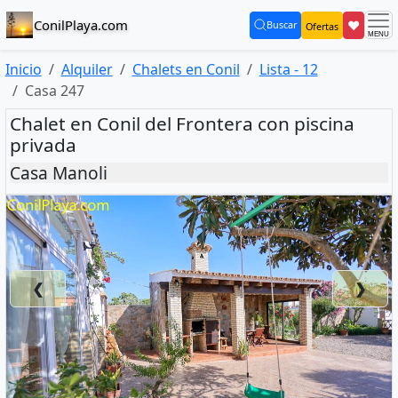
ConilPlaya.com
❤
Buscar
Ofertas
(current)
Inicio
Alquiler
Chalets en Conil
Lista - 12
Casa 247
Chalet en Conil del Frontera con piscina
privada
Casa Manoli
❮
❯