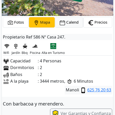
Fotos
Mapa
Calend
Precios
Propietario Ref 586 Nº Casa 247.
Wifi
Jardín
Bbq
Piscina
Alta en Turismo
Capacidad
: 4 Personas
Dormitorios
: 2
Baños
: 2
A la playa
: 3444 metros,
6 Minutos
Manoli
625 76 20 63
Con barbacoa y merendero.
Ver Garantias y Confianza