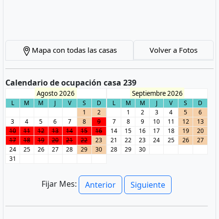
Mapa con todas las casas
Volver a Fotos
Calendario de ocupación casa 239
Agosto 2026
Septiembre 2026
L
M
M
J
V
S
D
L
M
M
J
V
S
D
1
2
1
2
3
4
5
6
3
4
5
6
7
8
9
7
8
9
10
11
12
13
10
11
12
13
14
15
16
14
15
16
17
18
19
20
17
18
19
20
21
22
23
21
22
23
24
25
26
27
24
25
26
27
28
29
30
28
29
30
31
Fijar Mes:
Anterior
Siguiente