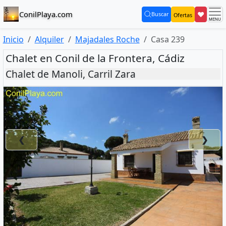
ConilPlaya.com
❤
Buscar
Ofertas
(current)
Inicio
Alquiler
Majadales Roche
Casa 239
Chalet en Conil de la Frontera, Cádiz
Chalet de Manoli, Carril Zara
❮
❯