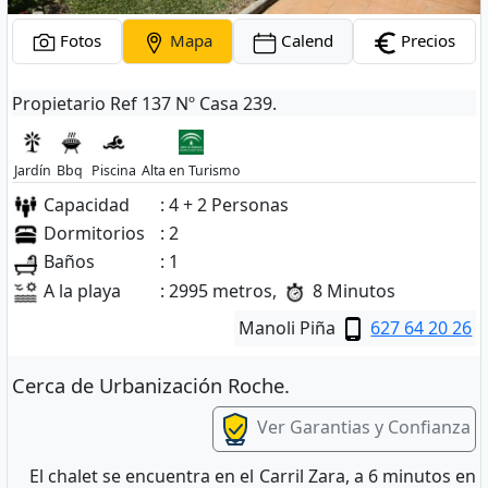
Fotos
Mapa
Calend
Precios
Propietario Ref 137 Nº Casa 239.
Jardín
Bbq
Piscina
Alta en Turismo
Capacidad
: 4 + 2 Personas
Dormitorios
: 2
Baños
: 1
A la playa
: 2995 metros,
8 Minutos
Manoli Piña
627 64 20 26
Cerca de Urbanización Roche.
Ver Garantias y Confianza
El chalet se encuentra en el Carril Zara, a 6 minutos en