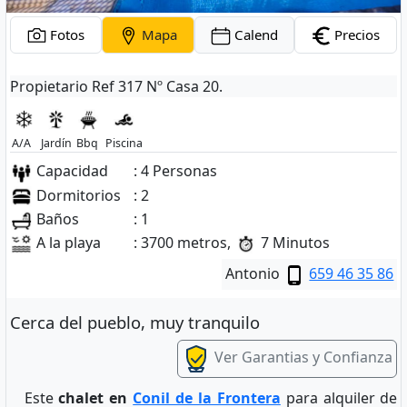
Fotos
Mapa
Calend
Precios
Propietario Ref 317 Nº Casa 20.
A/A
Jardín
Bbq
Piscina
Capacidad
: 4 Personas
Dormitorios
: 2
Baños
: 1
A la playa
: 3700 metros,
7 Minutos
Antonio
659 46 35 86
Cerca del pueblo, muy tranquilo
Ver Garantias y Confianza
Este
chalet en
Conil de la Frontera
para alquiler de