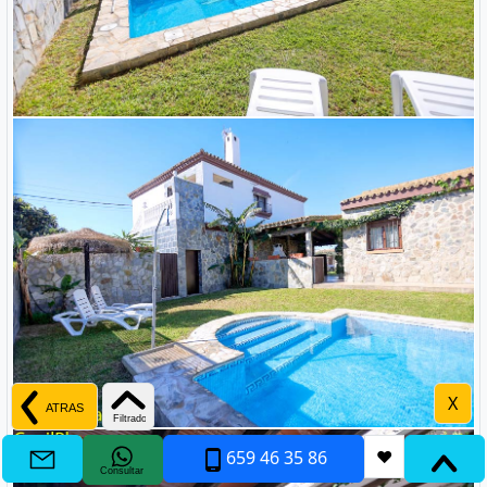
X
659 46 35 86
❤
Consultar