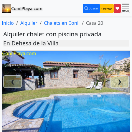
ConilPlaya.com
❤
Buscar
Ofertas
(current)
Inicio
Alquiler
Chalets en Conil
Casa 20
Alquiler chalet con piscina privada
En Dehesa de la Villa
❮
❯