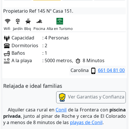
Propietario Ref 145 Nº Casa 151.
Wifi
Jardín
Bbq
Piscina
Alta en Turismo
Capacidad
: 4 Personas
Dormitorios
: 2
Baños
: 1
A la playa
: 5000 metros,
8 Minutos
Carolina
661 04 81 00
Relajada e ideal familias
Ver Garantias y Confianza
Alquiler casa rural en
Conil
de la Frontera con
piscina
privada
, junto al pinar de Roche y cerca de El Colorado
y a menos de 8 minutos de las
playas de Conil
.