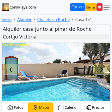
ConilPlaya.com
❤
Buscar
Ofertas
(current)
Inicio
Alquiler
Chalets en Roche
Casa 151
Alquiler casa junto al pinar de Roche
Cortijo Victoria
❮
❯
Fotos
Mapa
Calend
Precios