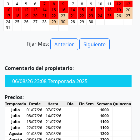
3
4
5
6
7
8
9
7
8
9
10
11
12
13
10
11
12
13
14
15
16
14
15
16
17
18
19
20
17
18
19
20
21
22
23
21
22
23
24
25
26
27
24
25
26
27
28
29
30
28
29
30
31
Fijar Mes:
Anterior
Siguiente
Comentario del propietario
:
06/08/26 23:08 Temporada 2025
Precios
:
Temporada
Desde
Hasta
Dia
Fin Sem.
Semana
Quincena
Julio
01/07/26
07/07/26
1000
Julio
08/07/26
14/07/26
1000
Julio
15/07/26
21/07/26
1100
Julio
22/07/26
28/07/26
1100
Agosto
01/08/26
07/08/26
1200
Agosto
08/08/26
14/08/26
1200