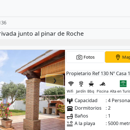
136
rivada junto al pinar de Roche
Fotos
Ma
Propietario Ref 130 Nº Casa 
❯
Wifi
Jardín
Bbq
Piscina
Alta en Tur
Capacidad
: 4 Person
Dormitorios
: 2
Baños
: 1
A la playa
: 5000 met