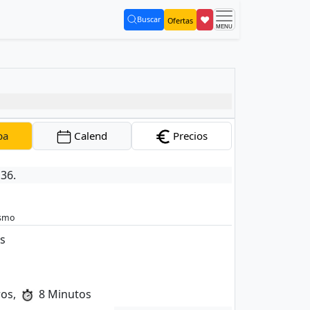
❤
Buscar
Ofertas
(current)
pa
Calend
Precios
136.
ismo
as
ros,
8 Minutos