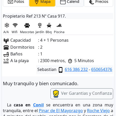
Fotos
Mapa
Calend
Precios
Propietario Ref 213 Nº Casa 917.
A/A
Wifi
Mascotas
Jardín
Bbq
Piscina
Capacidad
: 4 + 1 Personas
Dormitorios
: 2
Baños
: 1
A la playa
: 2300 metros,
5 Minutos
Sebastian
616 386 232
-
650654376
Muy tranquilo y bien comunicado.
Ver Garantias y Confianza
La
casa en
Conil
se encuentra en una zona muy
tranquila, entre el
Pinar de El Mayorazgo
y
Roche Viejo
a