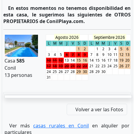
En estos momentos no tenemos disponibilidad en
esta casa, le sugerimos las siguientes de OTROS
PROPIETARIOS de ConilPlaya.com.
Agosto 2026
Septiembre 2026
L
M
M
J
V
S
D
L
M
M
J
V
S
D
1
2
1
2
3
4
5
6
3
4
5
6
7
8
9
7
8
9
10
11
12
13
Casa
585
10
11
12
13
14
15
16
14
15
16
17
18
19
20
17
18
19
20
21
22
23
21
22
23
24
25
26
27
Conil
24
25
26
27
28
29
30
28
29
30
13 personas
31
Volver a ver las Fotos
Ver más
casas rurales en Conil
en alquiler por
particulares