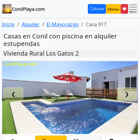
ConilPlaya.com
❤
Buscar
Ofertas
(current)
Inicio
Alquiler
El Mayorazgo
Casa 917
Casas en Conil con piscina en alquiler
estupendas
Vivienda Rural Los Gatos 2
❮
❯