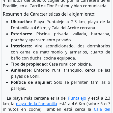
4 minutos del pueblo, cogiendo por la Carretera de el
Pradillo, en el Carril de Flor. Está muy bien comunicada.
Resumen de Caracteristicas del alojamiento:
Ubicación:
Playa Puntalejo a 2.3 km, playa de la
Fontanilla a 4.6 km, y Cala del Aceite cercana.
Exteriores:
Piscina privada vallada, barbacoa,
porche y aparcamiento privado.
Interiores:
Aire acondicionado, dos dormitorios
con cama de matrimonio y armarios, cuarto de
baño con ducha, cocina equipada.
Tipo de propiedad:
Casa rural con piscina.
Ambiente:
Entorno rural tranquilo, cerca de las
playas de Conil.
Política de alquiler:
Solo se permiten familias o
parejas.
La playa más cercana es la del
Puntalejo
y está a 2.3
km, la
playa de la Fontanilla
está a 4.6 Km (sobre 6 o 7
minutos en coche). También está cerca la
Cala del