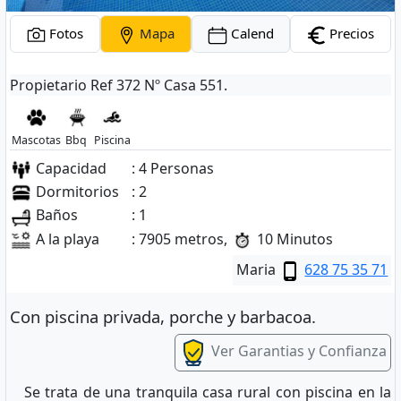
Fotos
Mapa
Calend
Precios
Propietario Ref 372 Nº Casa 551.
Mascotas
Bbq
Piscina
Capacidad
: 4 Personas
Dormitorios
: 2
Baños
: 1
A la playa
: 7905 metros,
10 Minutos
Maria
628 75 35 71
Con piscina privada, porche y barbacoa.
Ver Garantias y Confianza
Se trata de una tranquila casa rural con piscina en la