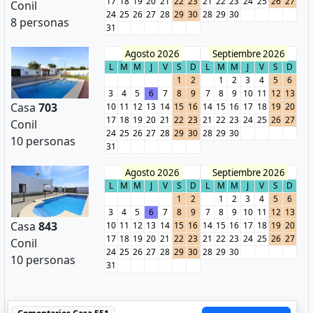
17
18
19
20
21
22
23
21
22
23
24
25
26
27
Conil
24
25
26
27
28
29
30
28
29
30
8 personas
31
Agosto 2026
Septiembre 2026
L
M
M
J
V
S
D
L
M
M
J
V
S
D
1
2
1
2
3
4
5
6
3
4
5
6
7
8
9
7
8
9
10
11
12
13
Casa
703
10
11
12
13
14
15
16
14
15
16
17
18
19
20
17
18
19
20
21
22
23
21
22
23
24
25
26
27
Conil
24
25
26
27
28
29
30
28
29
30
10 personas
31
Agosto 2026
Septiembre 2026
L
M
M
J
V
S
D
L
M
M
J
V
S
D
1
2
1
2
3
4
5
6
3
4
5
6
7
8
9
7
8
9
10
11
12
13
Casa
843
10
11
12
13
14
15
16
14
15
16
17
18
19
20
17
18
19
20
21
22
23
21
22
23
24
25
26
27
Conil
24
25
26
27
28
29
30
28
29
30
10 personas
31