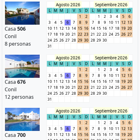
Agosto 2026
Septiembre 2026
L
M
M
J
V
S
D
L
M
M
J
V
S
D
1
2
1
2
3
4
5
6
3
4
5
6
7
8
9
7
8
9
10
11
12
13
Casa
506
10
11
12
13
14
15
16
14
15
16
17
18
19
20
17
18
19
20
21
22
23
21
22
23
24
25
26
27
Conil
24
25
26
27
28
29
30
28
29
30
8 personas
31
Agosto 2026
Septiembre 2026
L
M
M
J
V
S
D
L
M
M
J
V
S
D
1
2
1
2
3
4
5
6
3
4
5
6
7
8
9
7
8
9
10
11
12
13
Casa
676
10
11
12
13
14
15
16
14
15
16
17
18
19
20
17
18
19
20
21
22
23
21
22
23
24
25
26
27
Conil
24
25
26
27
28
29
30
28
29
30
12 personas
31
Agosto 2026
Septiembre 2026
L
M
M
J
V
S
D
L
M
M
J
V
S
D
1
2
1
2
3
4
5
6
3
4
5
6
7
8
9
7
8
9
10
11
12
13
Casa
700
10
11
12
13
14
15
16
14
15
16
17
18
19
20