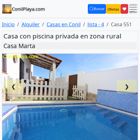
ConilPlaya.com
❤
Buscar
Ofertas
(current)
Inicio
Alquiler
Casas en Conil
lista - 4
Casa 551
Casa con piscina privada en zona rural
Casa Marta
❮
❯