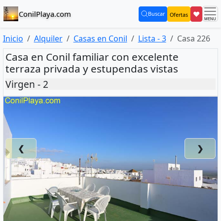
ConilPlaya.com
❤
Buscar
Ofertas
(current)
Inicio
Alquiler
Casas en Conil
Lista - 3
Casa 226
Casa en Conil familiar con excelente
terraza privada y estupendas vistas
Virgen - 2
❮
❯