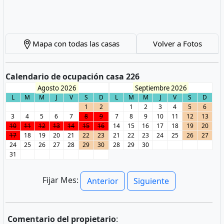
Mapa con todas las casas
Volver a Fotos
Calendario de ocupación casa 226
Agosto 2026
Septiembre 2026
L
M
M
J
V
S
D
L
M
M
J
V
S
D
1
2
1
2
3
4
5
6
3
4
5
6
7
8
9
7
8
9
10
11
12
13
10
11
12
13
14
15
16
14
15
16
17
18
19
20
17
18
19
20
21
22
23
21
22
23
24
25
26
27
24
25
26
27
28
29
30
28
29
30
31
Fijar Mes:
Anterior
Siguiente
Comentario del propietario
: