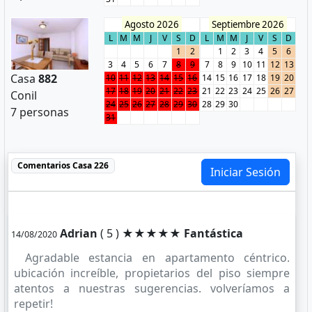
Agosto 2026
Septiembre 2026
L
M
M
J
V
S
D
L
M
M
J
V
S
D
1
2
1
2
3
4
5
6
3
4
5
6
7
8
9
7
8
9
10
11
12
13
Casa
882
10
11
12
13
14
15
16
14
15
16
17
18
19
20
17
18
19
20
21
22
23
21
22
23
24
25
26
27
Conil
24
25
26
27
28
29
30
28
29
30
7 personas
31
Comentarios
Casa 226
Iniciar Sesión
Adrian
( 5 ) ★★★★★
Fantástica
14/08/2020
Agradable estancia en apartamento céntrico.
ubicación increíble, propietarios del piso siempre
atentos a nuestras sugerencias. volveríamos a
repetir!