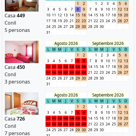
1
2
1
2
3
4
5
6
3
4
5
6
7
8
9
7
8
9
10
11
12
13
Casa
449
10
11
12
13
14
15
16
14
15
16
17
18
19
20
17
18
19
20
21
22
23
21
22
23
24
25
26
27
Conil
24
25
26
27
28
29
30
28
29
30
5 personas
31
Agosto 2026
Septiembre 2026
L
M
M
J
V
S
D
L
M
M
J
V
S
D
1
2
1
2
3
4
5
6
3
4
5
6
7
8
9
7
8
9
10
11
12
13
Casa
450
10
11
12
13
14
15
16
14
15
16
17
18
19
20
17
18
19
20
21
22
23
21
22
23
24
25
26
27
Conil
24
25
26
27
28
29
30
28
29
30
3 personas
31
Agosto 2026
Septiembre 2026
L
M
M
J
V
S
D
L
M
M
J
V
S
D
1
2
1
2
3
4
5
6
3
4
5
6
7
8
9
7
8
9
10
11
12
13
Casa
726
10
11
12
13
14
15
16
14
15
16
17
18
19
20
17
18
19
20
21
22
23
21
22
23
24
25
26
27
Conil
24
25
26
27
28
29
30
28
29
30
7 personas
31