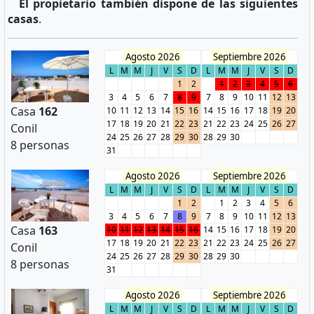
El propietario también dispone de las siguientes
casas
.
Agosto 2026
Septiembre 2026
L
M
M
J
V
S
D
L
M
M
J
V
S
D
1
2
1
2
3
4
5
6
3
4
5
6
7
8
9
7
8
9
10
11
12
13
Casa
162
10
11
12
13
14
15
16
14
15
16
17
18
19
20
17
18
19
20
21
22
23
21
22
23
24
25
26
27
Conil
24
25
26
27
28
29
30
28
29
30
8 personas
31
Agosto 2026
Septiembre 2026
L
M
M
J
V
S
D
L
M
M
J
V
S
D
1
2
1
2
3
4
5
6
3
4
5
6
7
8
9
7
8
9
10
11
12
13
Casa
163
10
11
12
13
14
15
16
14
15
16
17
18
19
20
17
18
19
20
21
22
23
21
22
23
24
25
26
27
Conil
24
25
26
27
28
29
30
28
29
30
8 personas
31
Agosto 2026
Septiembre 2026
L
M
M
J
V
S
D
L
M
M
J
V
S
D