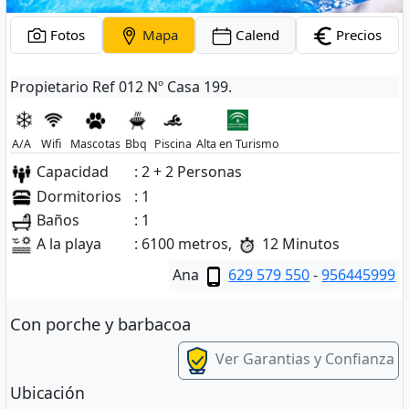
Fotos
Mapa
Calend
Precios
Propietario Ref 012 Nº Casa 199.
A/A
Wifi
Mascotas
Bbq
Piscina
Alta en Turismo
Capacidad
: 2 + 2 Personas
Dormitorios
: 1
Baños
: 1
A la playa
: 6100 metros,
12 Minutos
Ana
629 579 550
-
956445999
Con porche y barbacoa
Ver Garantias y Confianza
Ubicación