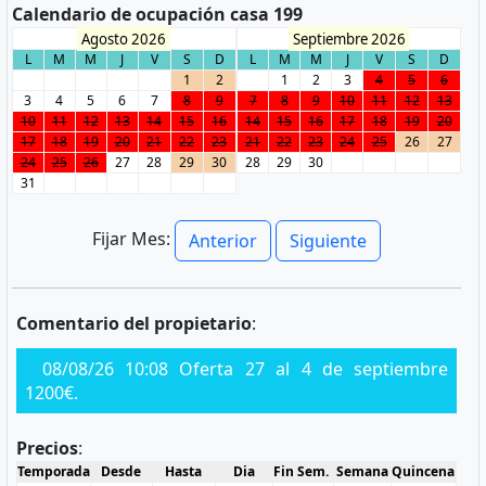
Calendario de ocupación casa 199
Agosto 2026
Septiembre 2026
L
M
M
J
V
S
D
L
M
M
J
V
S
D
1
2
1
2
3
4
5
6
3
4
5
6
7
8
9
7
8
9
10
11
12
13
10
11
12
13
14
15
16
14
15
16
17
18
19
20
17
18
19
20
21
22
23
21
22
23
24
25
26
27
24
25
26
27
28
29
30
28
29
30
31
Fijar Mes:
Anterior
Siguiente
Comentario del propietario
:
08/08/26 10:08 Oferta 27 al 4 de septiembre
1200€.
Precios
:
Temporada
Desde
Hasta
Dia
Fin Sem.
Semana
Quincena