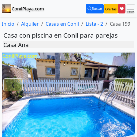
ConilPlaya.com
❤
Buscar
Ofertas
(current)
Inicio
Alquiler
Casas en Conil
Lista - 2
Casa 199
Casa con piscina en Conil para parejas
Casa Ana
❮
❯