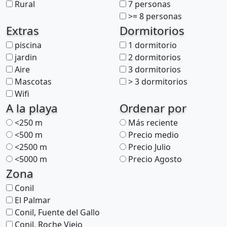
Rural
7 personas
>= 8 personas
Extras
Dormitorios
piscina
1 dormitorio
jardin
2 dormitorios
Aire
3 dormitorios
Mascotas
> 3 dormitorios
Wifi
A la playa
Ordenar por
<250 m
Más reciente
<500 m
Precio medio
<2500 m
Precio Julio
<5000 m
Precio Agosto
Zona
Conil
El Palmar
Conil, Fuente del Gallo
Conil, Roche Viejo