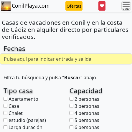
ConilPlaya.com
❤
Ofertas
Casas de vacaciones en Conil y en la costa
de Cádiz en alquiler directo por particulares
verificados.
Fechas
Filtra tu búsqueda y pulsa "
Buscar
" abajo.
Tipo casa
Capacidad
Apartamento
2 personas
Casa
3 personas
Chalet
4 personas
estudio (parejas)
5 personas
Larga duración
6 personas