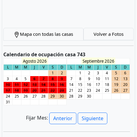
Mapa con todas las casas
Volver a Fotos
Calendario de ocupación casa 743
Agosto 2026
Septiembre 2026
L
M
M
J
V
S
D
L
M
M
J
V
S
D
1
2
1
2
3
4
5
6
3
4
5
6
7
8
9
7
8
9
10
11
12
13
10
11
12
13
14
15
16
14
15
16
17
18
19
20
17
18
19
20
21
22
23
21
22
23
24
25
26
27
24
25
26
27
28
29
30
28
29
30
31
Fijar Mes:
Anterior
Siguiente