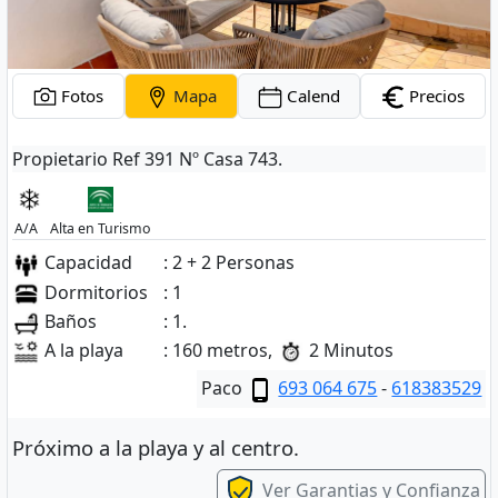
Fotos
Mapa
Calend
Precios
Propietario Ref 391 Nº Casa 743.
A/A
Alta en Turismo
Capacidad
: 2 + 2 Personas
Dormitorios
: 1
Baños
: 1.
A la playa
: 160 metros,
2 Minutos
Paco
693 064 675
-
618383529
Próximo a la playa y al centro.
Ver Garantias y Confianza