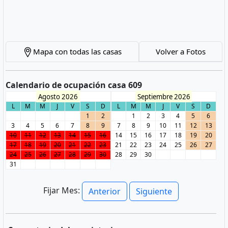
Mapa con todas las casas
Volver a Fotos
Calendario de ocupación casa 609
Agosto 2026
Septiembre 2026
L
M
M
J
V
S
D
L
M
M
J
V
S
D
1
2
1
2
3
4
5
6
3
4
5
6
7
8
9
7
8
9
10
11
12
13
10
11
12
13
14
15
16
14
15
16
17
18
19
20
17
18
19
20
21
22
23
21
22
23
24
25
26
27
24
25
26
27
28
29
30
28
29
30
31
Fijar Mes:
Anterior
Siguiente