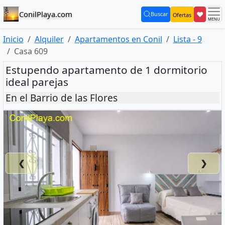
ConilPlaya.com
❤
Buscar
Ofertas
(current)
Inicio
Alquiler
Apartamentos en Conil
Lista - 9
Casa 609
Estupendo apartamento de 1 dormitorio
ideal parejas
En el Barrio de las Flores
❮
❯