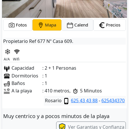
Fotos
Mapa
Calend
Precios
Propietario Ref 677 Nº Casa 609.
A/A
Wifi
Capacidad
: 2 + 1 Personas
Dormitorios
: 1
Baños
: 1
A la playa
: 410 metros,
5 Minutos
Rosario
625 43 43 88
-
625434370
Muy centrico y a pocos minutos de la playa
Ver Garantias y Confianza