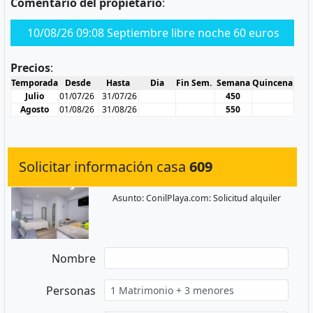
Comentario del propietario
:
10/08/26 09:08 Septiembre libre noche 60 euros
Precios
:
Temporada
Desde
Hasta
Dia
Fin Sem.
Semana
Quincena
Julio
01/07/26
31/07/26
450
Agosto
01/08/26
31/08/26
550
Solicitar información casa
609
Asunto: ConilPlaya.com: Solicitud alquiler
Nombre
Personas