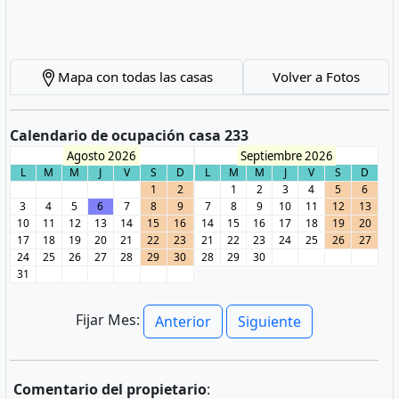
Mapa con todas las casas
Volver a Fotos
Calendario de ocupación casa 233
Agosto 2026
Septiembre 2026
L
M
M
J
V
S
D
L
M
M
J
V
S
D
1
2
1
2
3
4
5
6
3
4
5
6
7
8
9
7
8
9
10
11
12
13
10
11
12
13
14
15
16
14
15
16
17
18
19
20
17
18
19
20
21
22
23
21
22
23
24
25
26
27
24
25
26
27
28
29
30
28
29
30
31
Fijar Mes:
Anterior
Siguiente
Comentario del propietario
: