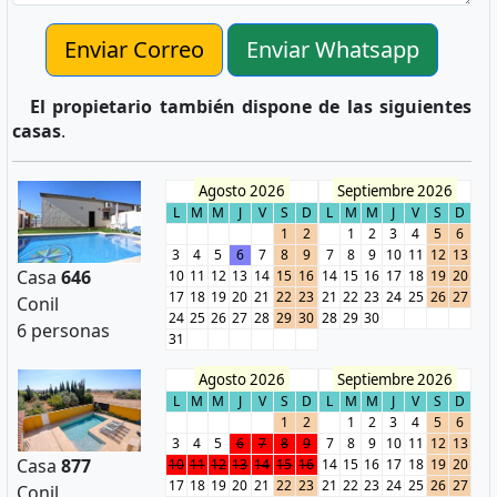
Enviar Correo
Enviar Whatsapp
El propietario también dispone de las siguientes
casas
.
Agosto 2026
Septiembre 2026
L
M
M
J
V
S
D
L
M
M
J
V
S
D
1
2
1
2
3
4
5
6
3
4
5
6
7
8
9
7
8
9
10
11
12
13
Casa
646
10
11
12
13
14
15
16
14
15
16
17
18
19
20
17
18
19
20
21
22
23
21
22
23
24
25
26
27
Conil
24
25
26
27
28
29
30
28
29
30
6 personas
31
Agosto 2026
Septiembre 2026
L
M
M
J
V
S
D
L
M
M
J
V
S
D
1
2
1
2
3
4
5
6
3
4
5
6
7
8
9
7
8
9
10
11
12
13
Casa
877
10
11
12
13
14
15
16
14
15
16
17
18
19
20
17
18
19
20
21
22
23
21
22
23
24
25
26
27
Conil