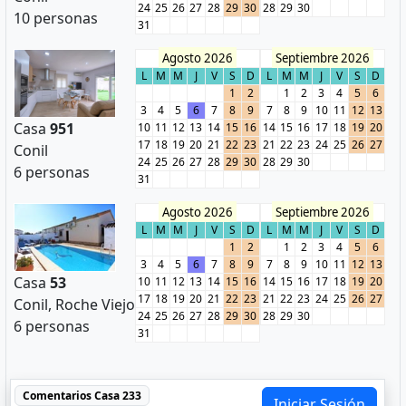
24
25
26
27
28
29
30
28
29
30
10 personas
31
Agosto 2026
Septiembre 2026
L
M
M
J
V
S
D
L
M
M
J
V
S
D
1
2
1
2
3
4
5
6
3
4
5
6
7
8
9
7
8
9
10
11
12
13
Casa
951
10
11
12
13
14
15
16
14
15
16
17
18
19
20
17
18
19
20
21
22
23
21
22
23
24
25
26
27
Conil
24
25
26
27
28
29
30
28
29
30
6 personas
31
Agosto 2026
Septiembre 2026
L
M
M
J
V
S
D
L
M
M
J
V
S
D
1
2
1
2
3
4
5
6
3
4
5
6
7
8
9
7
8
9
10
11
12
13
Casa
53
10
11
12
13
14
15
16
14
15
16
17
18
19
20
17
18
19
20
21
22
23
21
22
23
24
25
26
27
Conil, Roche Viejo
24
25
26
27
28
29
30
28
29
30
6 personas
31
Comentarios
Casa 233
Iniciar Sesión