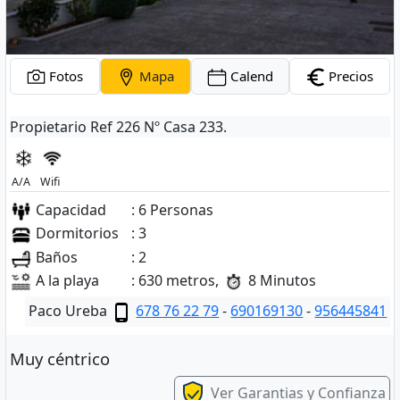
Fotos
Mapa
Calend
Precios
Propietario Ref 226 Nº Casa 233.
A/A
Wifi
Capacidad
: 6 Personas
Dormitorios
: 3
Baños
: 2
A la playa
: 630 metros,
8 Minutos
Paco Ureba
678 76 22 79
-
690169130
-
956445841
Muy céntrico
Ver Garantias y Confianza