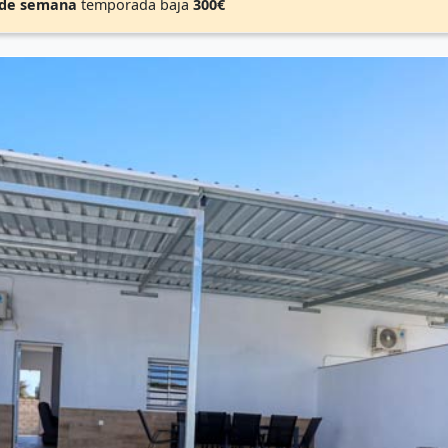
 de semana
temporada baja
300€