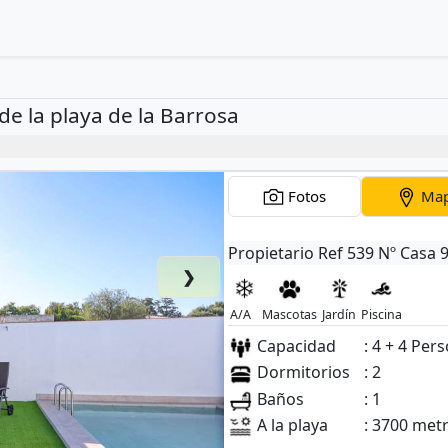
de la playa de la Barrosa
Fotos
Ma
Propietario Ref 539 Nº Casa 
❯
A/A
Mascotas
Jardín
Piscina
Capacidad
: 4 + 4 Per
Dormitorios
: 2
Baños
: 1
A la playa
: 3700 met