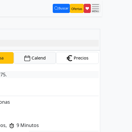
❤
Buscar
Ofertas
(current)
pa
Calend
Precios
975.
sonas
ros,
9 Minutos