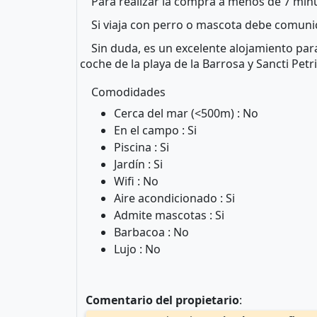
Para realizar la compra a menos de 7 mi
Si viaja con perro o mascota debe comunic
Sin duda, es un excelente alojamiento par
coche de la playa de la Barrosa y Sancti Petri
Comodidades
Cerca del mar (<500m) : No
En el campo : Si
Piscina : Si
Jardín : Si
Wifi : No
Aire acondicionado : Si
Admite mascotas : Si
Barbacoa : No
Lujo : No
Comentario del propietario
: